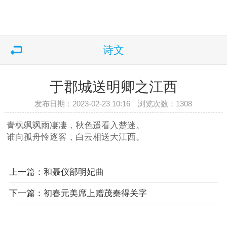
诗文
于郡城送明卿之江西
发布日期：2023-02-23 10:16 浏览次数：
1308
青枫飒飒雨凄凄，秋色遥看入楚迷。
谁向孤舟怜逐客，白云相送大江西。
上一篇：和聂仪部明妃曲
下一篇：初春元美席上赠茂秦得关字