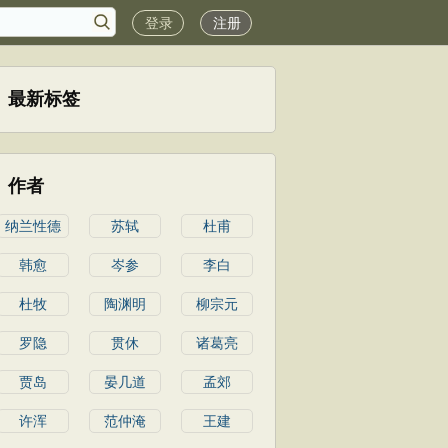
登录
注册
最新标签
作者
纳兰性德
苏轼
杜甫
韩愈
岑参
李白
杜牧
陶渊明
柳宗元
罗隐
贯休
诸葛亮
贾岛
晏几道
孟郊
许浑
范仲淹
王建