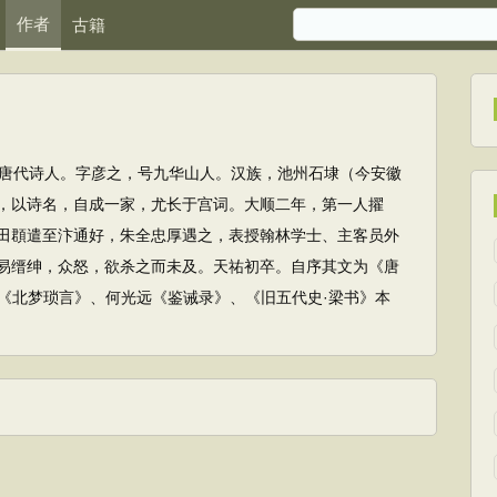
作者
古籍
4)，唐代诗人。字彦之，号九华山人。汉族，池州石埭（今安徽
，以诗名，自成一家，尤长于宫词。大顺二年，第一人擢
田頵遣至汴通好，朱全忠厚遇之，表授翰林学士、主客员外
易缙绅，众怒，欲杀之而未及。天祐初卒。自序其文为《唐
《北梦琐言》、何光远《鉴诫录》、《旧五代史·梁书》本