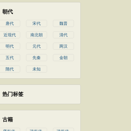
朝代
唐代
宋代
魏晋
近现代
南北朝
清代
明代
元代
两汉
五代
先秦
金朝
隋代
未知
热门标签
古籍