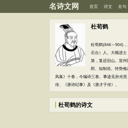
名诗文网
首页
诗文
名句
杜荀鹤
杜荀鹤(846～90
石台）人。大顺进士
第，复还旧山。宣州
郎、知制诰。恃势侮
风集》十卷，今编诗三卷。事迹见孙光宪
传、《唐诗纪事》及《唐才子传》。
杜荀鹤的诗文