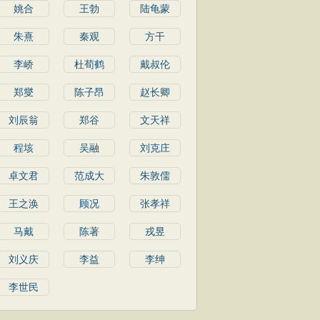
姚合
王勃
陆龟蒙
朱熹
秦观
方干
李峤
杜荀鹤
戴叔伦
郑燮
陈子昂
赵长卿
刘辰翁
郑谷
文天祥
程垓
吴融
刘克庄
卓文君
范成大
朱敦儒
王之涣
顾况
张孝祥
马戴
陈著
戎昱
刘义庆
李益
李绅
李世民