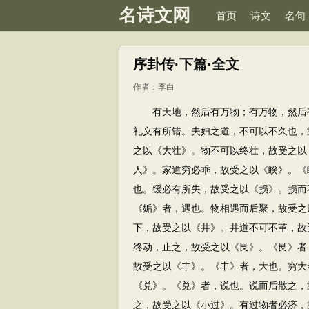
名诗文网
首页
诗文
名句
序卦传·下篇·全文
作者：
李白
有天地，然后有万物；有万物，然后有
礼义有所错。夫妇之道，不可以不久也，
之以《大壮》。物不可以终壮，故受之以
人》。家道穷必乖，故受之以《睽》。《
也。缓必有所失，故受之以《损》。损而
《姤》者，遇也。物相遇而后聚，故受之
下，故受之以《井》。井道不可不革，故
终动，止之，故受之以《艮》。《艮》者
故受之以《丰》。《丰》者，大也。穷大
《兑》。《兑》者，说也。说而后散之，
之，故受之以《小过》。有过物者必济，