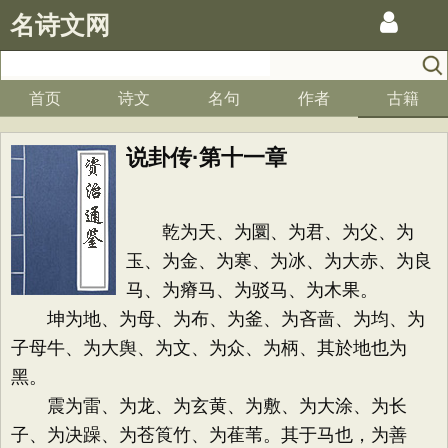
名诗文网
首页
诗文
名句
作者
古籍
说卦传·第十一章
乾为天、为圜、为君、为父、为
玉、为金、为寒、为冰、为大赤、为良
马、为瘠马、为驳马、为木果。
坤为地、为母、为布、为釜、为吝啬、为均、为
子母牛、为大舆、为文、为众、为柄、其於地也为
黑。
震为雷、为龙、为玄黄、为敷、为大涂、为长
子、为决躁、为苍筤竹、为萑苇。其于马也，为善