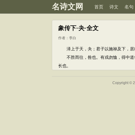
名诗文网
首页
诗文
名句
象传下·夬·全文
作者：
李白
泽上于天，夬；君子以施禄及下，居
不胜而往，咎也。有戎勿恤，得中道也
长也。
Copyright