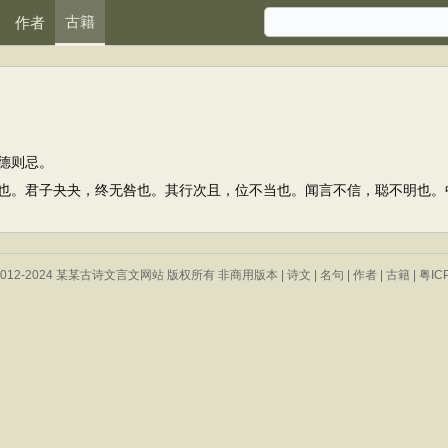
古籍
作者
德则忌。
。君子夬夬，终无咎也。其行次且，位不当也。闻言不信，聪不明也。
 © 2012-2024 某某古诗文言文网站 版权所有 非商用版本 |
诗文
|
名句
|
作者
|
古籍
|
粤IC